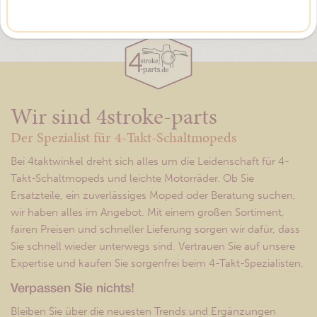
Schnelle Lieferung
Wir sind 4stroke-parts
Der Spezialist für 4-Takt-Schaltmopeds
Bei 4taktwinkel dreht sich alles um die Leidenschaft für 4-
Takt-Schaltmopeds und leichte Motorräder. Ob Sie
Ersatzteile, ein zuverlässiges Moped oder Beratung suchen,
wir haben alles im Angebot. Mit einem großen Sortiment,
fairen Preisen und schneller Lieferung sorgen wir dafür, dass
Sie schnell wieder unterwegs sind. Vertrauen Sie auf unsere
Expertise und kaufen Sie sorgenfrei beim 4-Takt-Spezialisten.
Verpassen Sie nichts!
Bleiben Sie über die neuesten Trends und Ergänzungen