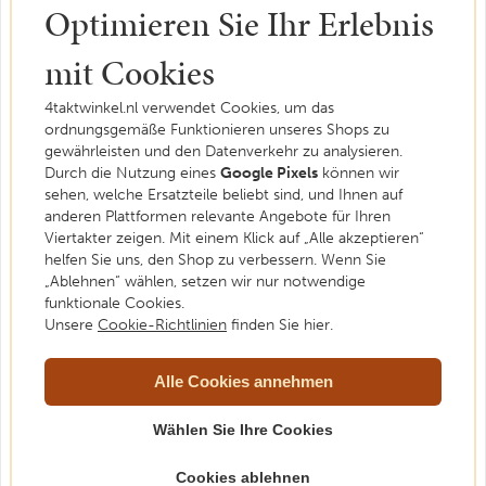
Optimieren Sie Ihr Erlebnis
Aantal cc's
<49cc
mit Cookies
4taktwinkel.nl verwendet Cookies, um das
ordnungsgemäße Funktionieren unseres Shops zu
gewährleisten und den Datenverkehr zu analysieren.
Brauchen Sie Hilfe?
Durch die Nutzung eines
Google Pixels
können wir
sehen, welche Ersatzteile beliebt sind, und Ihnen auf
Wir helfen Ihnen gerne. Fühlen Sie sich frei, uns eine
anderen Plattformen relevante Angebote für Ihren
Frage zu stellen.
Viertakter zeigen. Mit einem Klick auf „Alle akzeptieren“
helfen Sie uns, den Shop zu verbessern. Wenn Sie
Kontakt
„Ablehnen“ wählen, setzen wir nur notwendige
funktionale Cookies.
Unsere
Cookie-Richtlinien
finden Sie hier.
Alle Cookies annehmen
Wählen Sie Ihre Cookies
Cookies ablehnen