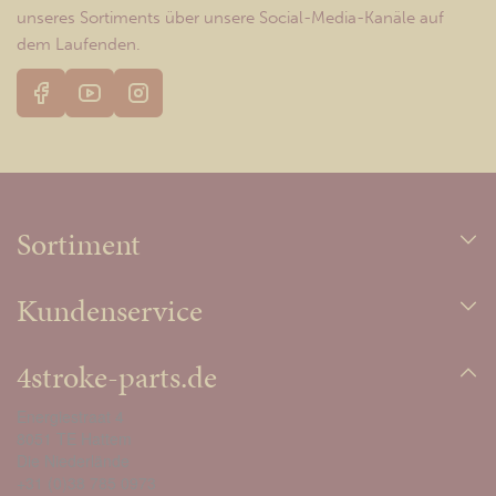
unseres Sortiments über unsere Social-Media-Kanäle auf
dem Laufenden.
Sortiment
Kundenservice
4stroke-parts.de
Energiestraat 4
8051 TE Hattem
Die Niederlände
+31 (0)38 785 0973