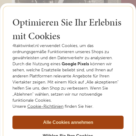
Optimieren Sie Ihr Erlebnis
Voir sur Instagram
mit Cookies
4taktwinkel.nl verwendet Cookies, um das
ordnungsgemäße Funktionieren unseres Shops zu
gewährleisten und den Datenverkehr zu analysieren.
Durch die Nutzung eines
Google Pixels
können wir
Tipps, Tricks und die neuesten
sehen, welche Ersatzteile beliebt sind, und Ihnen auf
anderen Plattformen relevante Angebote für Ihren
Nachrichten
Viertakter zeigen. Mit einem Klick auf „Alle akzeptieren“
helfen Sie uns, den Shop zu verbessern. Wenn Sie
Erweitern Sie Ihr Wissen mit unserem Blog
„Ablehnen“ wählen, setzen wir nur notwendige
funktionale Cookies.
Der 4stroke-parts blog bietet nützliche Wartungstipps,
Unsere
Cookie-Richtlinien
finden Sie hier.
Erklärungen zu Produkten und technische Anleitungsvideos
für Liebhaber von 4-Takt-Motoren. Egal, ob Sie gerade erst
Alle Cookies annehmen
anfangen oder schon viel Erfahrung haben, hier finden Sie
praktische Einblicke, um selbst loszulegen.
Wählen Sie Ihre Cookies