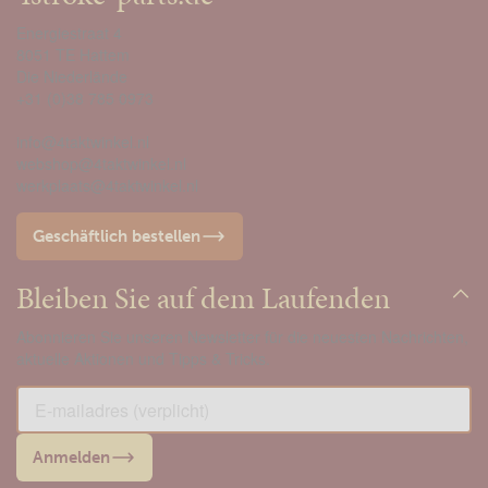
Energiestraat 4
8051 TE Hattem
Die Niederlände
+31 (0)38 785 0973
info@4taktwinkel.nl
webshop@4taktwinkel.nl
werkplaats@4taktwinkel.nl
Geschäftlich bestellen
Bleiben Sie auf dem Laufenden
Abonnieren Sie unseren Newsletter für die neuesten Nachrichten,
aktuelle Aktionen und Tipps & Tricks.
Anmelden