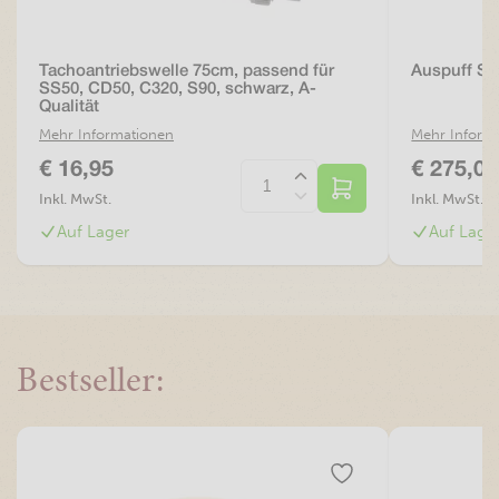
Tachoantriebswelle 75cm, passend für
Auspuff St
SS50, CD50, C320, S90, schwarz, A-
Qualität
Mehr Informationen
Mehr Inform
€ 16,95
€ 275,00
Inkl. MwSt.
Inkl. MwSt.
Auf Lager
Auf Lage
Bestseller: