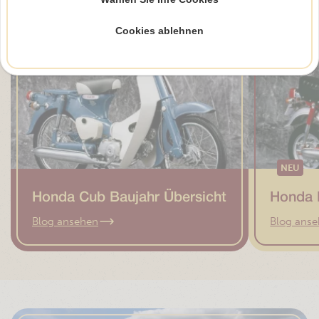
Alle Blogs ansehen
Cookies ablehnen
NEU
Honda Cub Baujahr Übersicht
Honda 
Blog ansehen
Blog ans